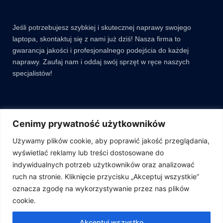
Jeśli potrzebujesz szybkiej i skutecznej naprawy swojego
laptopa, skontaktuj się z nami już dziś! Nasza firma to
gwarancja jakości i profesjonalnego podejścia do każdej
naprawy. Zaufaj nam i oddaj swój sprzęt w ręce naszych
specjalistów!
Cenimy prywatność użytkowników
RTech iT – nazwa firmy
Używamy plików cookie, aby poprawić jakość przeglądania,
ul. Piłsudskiego 53B, 84-230
wyświetlać reklamy lub treści dostosowane do
Rumia
indywidualnych potrzeb użytkowników oraz analizować
NIP: 5882475422
ruch na stronie. Kliknięcie przycisku „Akceptuj wszystkie”
oznacza zgodę na wykorzystywanie przez nas plików
cookie.
© 2024 RtechIT All rights reserved
Akceptuj wszystko