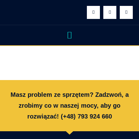
Enquiry Cart
[pisol_enquiry_cart]
Masz problem ze sprzętem? Zadzwoń, a
zrobimy co w naszej mocy, aby go
rozwiązać! (+48) 793 924 660